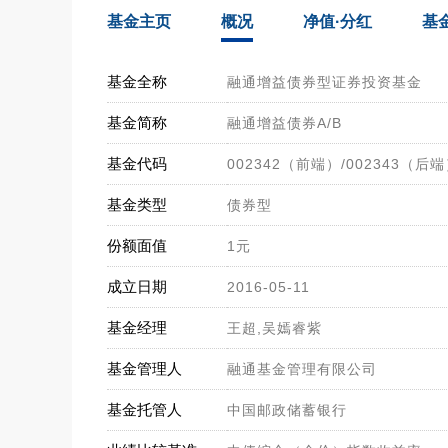
基金主页
概况
净值·分红
基
基金全称
融通增益债券型证券投资基金
基金简称
融通增益债券A/B
基金代码
002342（前端）/002343（后
基金类型
债券型
份额面值
1元
成立日期
2016-05-11
基金经理
王超,吴嫣睿紫
基金管理人
融通基金管理有限公司
基金托管人
中国邮政储蓄银行