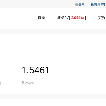
请
登录
[免费开户]
首页
现金宝[
1.046
%
]
定投
1.5461
)
累计净值