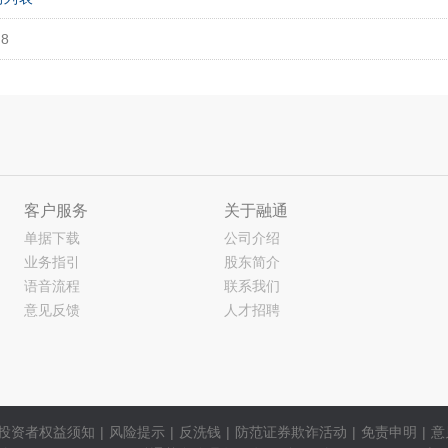
88
客户服务
关于融通
单据下载
公司介绍
业务指引
股东简介
语音流程
联系我们
意见反馈
人才招聘
投资者权益须知
|
风险提示
|
反洗钱
|
防范证券欺诈活动
|
免责申明
|
意