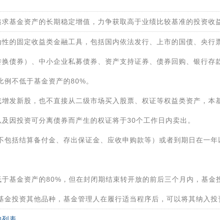
追求基金资产的长期稳定增值，力争获取高于业绩比较基准的投资收
动性的固定收益类金融工具，包括国内依法发行、上市的国债、央行
转换债券）、中小企业私募债券、资产支持证券、债券回购、银行存
比例不低于基金资产的80%。
或增发新股，也不直接从二级市场买入股票、权证等权益类资产，本
及因投资可分离债券而产生的权证将于30个工作日内卖出。
不包括结算备付金、存出保证金、应收申购款等）或者到期日在一年
。
低于基金资产的80%，但在封闭期结束转开放的前后三个月内，基金
基金投资其他品种，基金管理人在履行适当程序后，可以将其纳入投
构列表