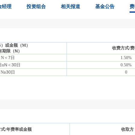
金经理
投资组合
相关报道
基金公告
费
S
）或金额（
M
）
收费方式
/
有期限（
N
）
＜
7
日
N
1.50%
日≤
N
＜
30
日
0.50%
≥
30
日
N
0
方式
/
年费率或金额
收取方