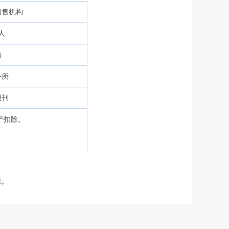
销售机构
人
构
务所
报刊
产扣除。
准。