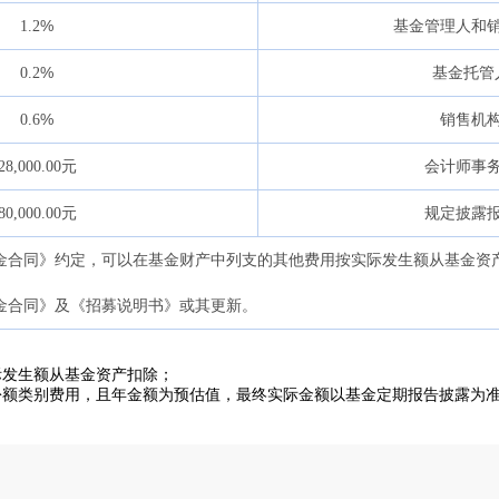
%
1.2
基金管理人和
%
0.2
基金托管
%
0.6
销售机
元
28,000.00
会计师事
元
80,000.00
规定披露
金合同》约定，可以在基金财产中列支的其他费用按实际发生额从基金资
金合同》及《招募说明书》或其更新。
际发生额从基金资产扣除；
份额类别费用，且年金额为预估值，最终实际金额以基金定期报告披露为