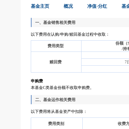
基金主页
概况
净值·分红
基
一、基金销售相关费用
以下费用在认购
/
申购
/
赎回基金过程中收取：
份额（
费用类型
持
/
赎回费
7
申购费
本基金C类基金份额不收取申购费。
二、基金运作相关费用
以下费用将从基金资产中扣除：
费用类别
收费