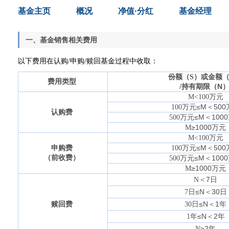
基金主页
概况
净值·分红
基金经理
一、基金销售相关费用
以下费用在认购
/
申购
/
赎回基金过程中收取：
份额（
S
）或金额
费用类型
持有期限（
N
/
万元
M<100
万元≤
M
＜
500
100
认购费
万元≤
M
＜
1000
500
≥
1000
万元
M
万元
M<100
万元≤
M
＜
500
申购费
100
（前收费）
万元≤
M
＜
1000
500
≥
1000
万元
M
＜
7
日
N
日≤
N
＜
30
日
7
日≤
N
＜
1
年
赎回费
30
年≤
N
＜
2
年
1
≥
2
年
N