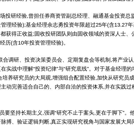
投研经验,曾担任券商资管副总经理、融通基金投资总监
管理经验);基金经理余志勇投资年限超过25年(含13.27年
年都获得正收益;固收投研团队则由固收领域的资深人士、
经历(含10年投资管理经验)。
合调研、投资决策委员会、定期复盘会等机制,将产业认
在实战中理解“投资纪律”与“研究底线”。对于基金经理的
合培养研究员的大局观,增强组合配置经验,加快从研究员成
理主动完善适合自己的、内部自洽的投资体系,并在实践过
坚持长期主义,强调“研究不止于案头,更在于脚下”。
济脉搏、验证逻辑判断,真正实现研究视角与国家发展大局同