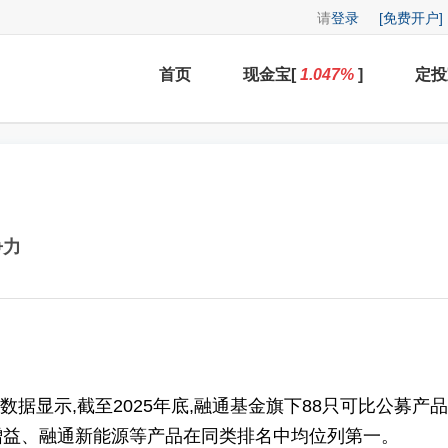
请
登录
[免费开户]
首页
现金宝[
1.047
%
]
定投
争力
示,截至2025年底,融通基金旗下88只可比公募产品中
信增益、融通新能源等产品在同类排名中均位列第一。