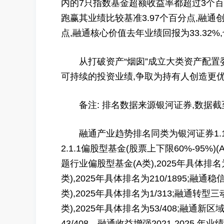
内的7只指数基金超额收益率都超过3个百分点
跑赢其业绩比较基准3.97个百分点,融通创业
点,融通核心价值去年业绩回报为33.32%
从打破资产“烟囱”成立大类资产配置委
可持续的投资业绩,争取为持有人创造更
备注: 排名数据来源银河证券,数据截至2025
融通产业趋势排名同类为银河证券1.1.1标
2.1.1偏股型基金(股票上下限60%-95%)
题行业偏股型基金(A类),2025年具体排名为
类),2025年具体排名为210/1895;
类),2025年具体排名为1/313;融通转型
类),2025年具体排名为53/408;融通新
43/408。融通收益增强2021-2025 年业绩