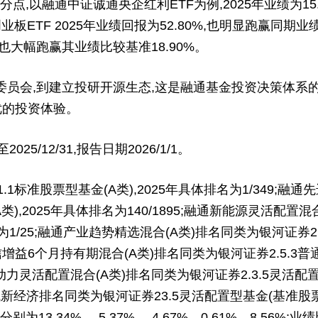
,以融通中证诚通央企红利ETF为例,2025年业绩为15.5
板ETF 2025年业绩回报为52.80%,也明显跑赢同期业
,也大幅跑赢其业绩比较基准18.90%。
员会,到建立投研开源生态,这是融通基金投资决策体系的
优的投资体验。
/12/31,报告日期2026/1/1。
准股票型基金(A类),2025年具体排名为1/349;融通
(A类),2025年具体排名为140/1895;融通新能源灵活配置
1/25;融通产业趋势精选混合(A类)排名同类为银河证券2.1
融通稳信增益6个月持有期混合(A类)排名同类为银河证券2.5.3
三动力灵活配置混合(A类)排名同类为银河证券2.3.5灵活配置
区域新经济排名同类为银河证券23.5灵活配置型基金(基准股票比例
分别为13.34%、-5.37%、-4.67%、0.61%、8.56%;